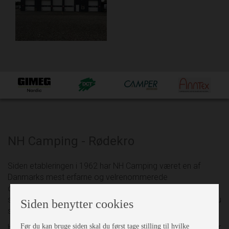
NH Camping - Rødekro
Siden etableringen i 1962 har NH Camping været en af
Danmarks mest erfarne og velrenommerede
campingforretninger. Vi sætter en ære i at yde den bedste
service og tilbyder et bredt, kvalitetssikret sortiment – så du
Siden benytter cookies
som kunde kun behøver at handle ét sted.
Før du kan bruge siden skal du først tage stilling til hvilke
Hos NH Camping har vi samlet alt under ét tag. Vi forhandler