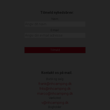
Tilmeld nyhedsbrev:
Navn:
E-mail:
Tilmeld
Kontakt os på mail.
Butik og salg:
frank@nhcamping.dk
frits@nhcamping.dk
marco@nhcamping.dk
Værksted:
v@nhcamping.dk
Bogholder: