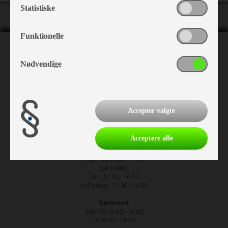
Statistiske
Funktionelle
NH Camping
Nødvendige
Nr. Hostrupvej 27
6230 Rødekro
+45 74 66 23 63
Accepter valgte
Acceptere alle
Åbningstider
Man-Fre: 9.00 - 17.00
Lør: Lukket
Søn: 11.00 - 16.00
Helligdage: 11.00 - 16.00
Værksted:
Man-Tor: 8.00 - 16.00
Fre: 8.00 - 16.00