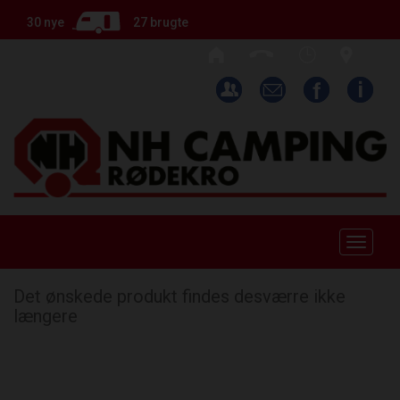
30 nye
27 brugte
Toggle
naviga
Det ønskede produkt findes desværre ikke
længere