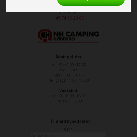
Nr. Hostrupvej 27
6230 Rødekro
+45 74 66 23 63
Åbningstider
Man-Fre: 9.00 - 17.00
Lør: Lukket
Søn: 11.00 - 16.00
Helligdage: 11.00 - 16.00
Værksted:
Man-Tor: 8.00 - 16.00
Fre: 8.00 - 16.00
Tilmeld nyhedsbrev:
Navn: