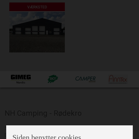
VÆRKSTED
NH Camping - Rødekro
Siden etableringen i 1962 har NH Camping været en af
Danmarks mest erfarne og velrenommerede
Siden benytter cookies