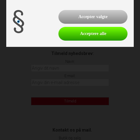
Lør: Lukket
Søn: 11.00 - 16.00
Helligdage: 11.00 - 16.00
Accepter valgte
Værksted:
Man-Tor: 8.00 - 16.00
Fre: 8.00 - 16.00
Acceptere alle
Tilmeld nyhedsbrev:
Navn:
E-mail:
Tilmeld
Kontakt os på mail.
Butik og salg: