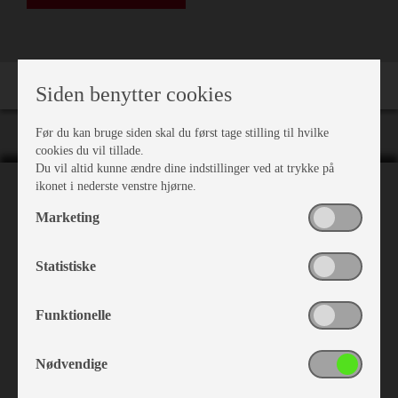
Siden benytter cookies
Før du kan bruge siden skal du først tage stilling til hvilke
cookies du vil tillade.
Du vil altid kunne ændre dine indstillinger ved at trykke på
ikonet i nederste venstre hjørne.
NH Camping
Marketing
Nr. Hostrupvej 27
6230 Rødekro
+45 74 66 23 63
Statistiske
Funktionelle
Åbningstider
Nødvendige
Man-Fre: 9.00 - 17.00