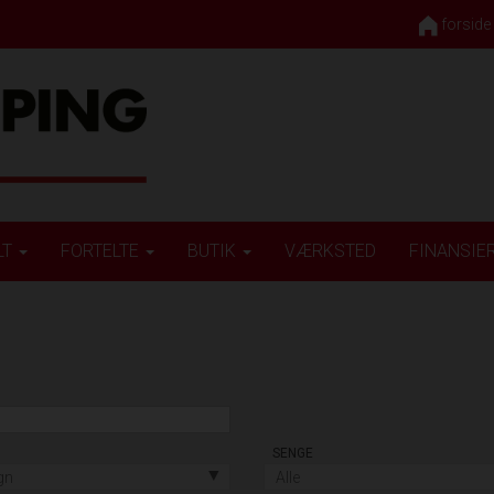
forside
LT
FORTELTE
BUTIK
VÆRKSTED
FINANSIE
SENGE