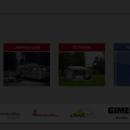
Front til solsejl 3495,-
,-
TELTVOGNE
FØLG OS PÅ