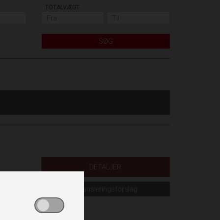
TOTALVÆGT
SØG
DETALJER
Finansieringsforslag