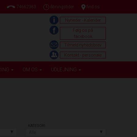
74662363
åbningstider
find os
Nyheder - Kalender
Følg os på
facebook
Tilmeld nyhedsbrev
Kontakt - personale
RING
OM OS
UDLEJNING
KATEGORI