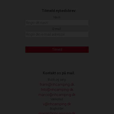
Tilmeld nyhedsbrev:
Navn:
E-mail:
Tilmeld
Kontakt os på mail.
Butik og salg:
frank@nhcamping.dk
frits@nhcamping.dk
marco@nhcamping.dk
Værksted:
v@nhcamping.dk
Bogholder:
margit@nhcamping.dk