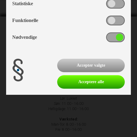
Statistiske
Funktionelle
NH Camping
Nr. Hostrupvej 27
Nødvendige
6230 Rødekro
+45 74 66 23 63
Accepter valgte
Acceptere alle
Åbningstider
Man-Fre: 9.00 - 17.00
Lør: Lukket
Søn: 11.00 - 16.00
Helligdage: 11.00 - 16.00
Værksted:
Man-Tor: 8.00 - 16.00
Fre: 8.00 - 16.00