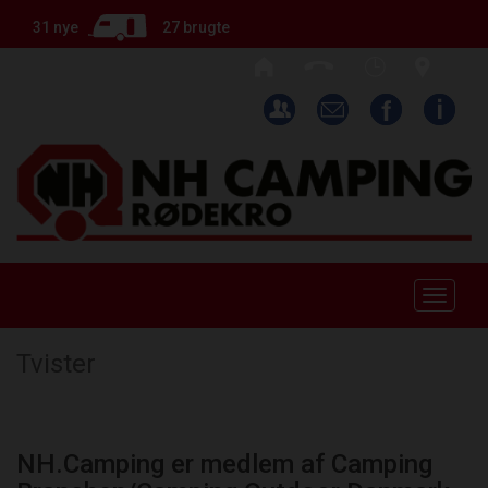
31 nye
27 brugte
Toggle
naviga
Tvister
NH.Camping er medlem af Camping