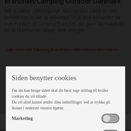
Branchen/Camping Outdoor Danmark
Når du køber campingvogn, autocamper, camp-let eller
fortelte hos os har du sikkerhed for at blive behandlet fair -
vi er medlem af Camping Branchen, der giver dig mulighed
for at få behandlet klager vedr. mangler.
- Læs mere om Camping Branchens reklamationsnævn her >>
Siden benytter cookies
Før du kan bruge siden skal du først tage stilling til hvilke
VÆRKSTED
cookies du vil tillade.
Du vil altid kunne ændre dine indstillinger ved at trykke på
ikonet i nederste venstre hjørne.
Marketing