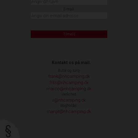
E-mail:
Tilmeld
Kontakt os på mail.
Butik og salg:
frank@nhcamping.dk
frits@nhcamping.dk
marco@nhcamping.dk
Værksted:
v@nhcamping.dk
Bogholder:
margit@nhcamping.dk