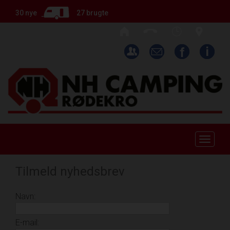
30 nye
27 brugte
Toggle
naviga
Tilmeld nyhedsbrev
Navn:
E-mail: