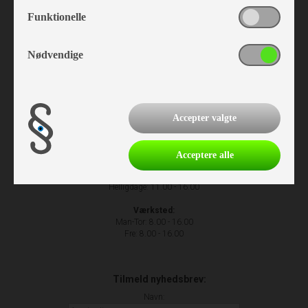
NH Camping
Funktionelle
Nr. Hostrupvej 27
6230 Rødekro
+45 74 66 23 63
Nødvendige
Accepter valgte
Åbningstider
Man-Fre: 9.00 - 17.00
Acceptere alle
Lør: Lukket
Søn: 11.00 - 16.00
Helligdage: 11.00 - 16.00
Værksted:
Man-Tor: 8.00 - 16.00
Fre: 8.00 - 16.00
Tilmeld nyhedsbrev:
Navn: