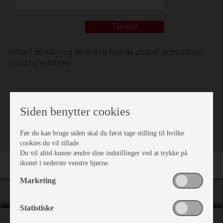
Tilmeld
Indtast dit navn og din e-mail hvis du ønsker at modtage
vores nyhedsbrev.
Siden benytter cookies
VÆRKSTED
Før du kan bruge siden skal du først tage stilling til hvilke
cookies du vil tillade.
Du vil altid kunne ændre dine indstillinger ved at trykke på
ikonet i nederste venstre hjørne.
Marketing
Statistiske