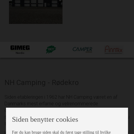
NH Camping - Rødekro
Siden etableringen i 1962 har NH Camping været en af
Danmarks mest erfarne og velrenommerede
campingforretninger. Vi sætter en ære i at yde den bedste
service og tilbyder et bredt, kvalitetssikret sortiment – så du
Siden benytter cookies
som kunde kun behøver at handle ét sted.
Før du kan bruge siden skal du først tage stilling til hvilke
Hos NH Camping har vi samlet alt under ét tag. Vi forhandler