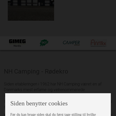
NH Camping - Rødekro
Siden etableringen i 1962 har NH Camping været en af
Danmarks mest erfarne og velrenommerede
campingforretninger. Vi sætter en ære i at yde den bedste
service og tilbyder et bredt, kvalitetssikret sortiment – så du
Siden benytter cookies
som kunde kun behøver at handle ét sted.
Før du kan bruge siden skal du først tage stilling til hvilke
Hos NH Camping har vi samlet alt under ét tag. Vi forhandler