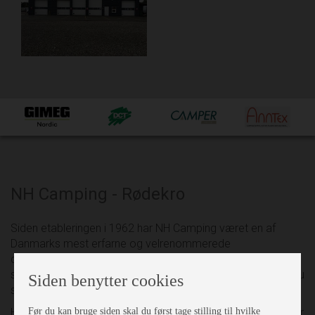
NH Camping - Rødekro
Siden etableringen i 1962 har NH Camping været en af
Danmarks mest erfarne og velrenommerede
campingforretninger. Vi sætter en ære i at yde den bedste
service og tilbyder et bredt, kvalitetssikret sortiment – så du
Siden benytter cookies
som kunde kun behøver at handle ét sted.
Før du kan bruge siden skal du først tage stilling til hvilke
Hos NH Camping har vi samlet alt under ét tag. Vi forhandler