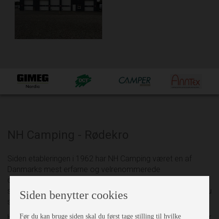
NH Camping - Rødekro
Siden etableringen i 1962 har NH Camping været en af
Danmarks mest erfarne og velrenommerede
campingforretninger. Vi sætter en ære i at yde den bedste
service og tilbyder et bredt, kvalitetssikret sortiment – så du
Siden benytter cookies
som kunde kun behøver at handle ét sted.
Før du kan bruge siden skal du først tage stilling til hvilke
Hos NH Camping har vi samlet alt under ét tag. Vi forhandler