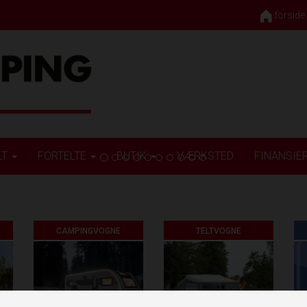
forside
LT
FORTELTE
BUTIK
VÆRKSTED
FINANSIE
CAMPINGVOGNE
TELTVOGNE