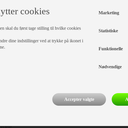
ytter cookies
Marketing
n skal du først tage stilling til hvilke cookies
Statistiske
dre dine indstillinger ved at trykke på ikonet i
ne.
Funktionelle
Nødvendige
 en af Danmarks mest erfarne
r en ære i at yde den bedste
iment – så du som kunde kun
Accepter valgte
A
i forhandler både nye og
lbyder professionel service
behørsbutik med alt fra
vedele.