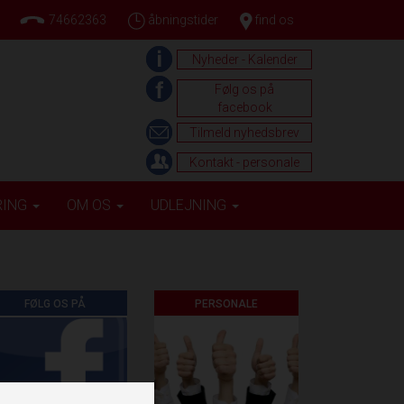
74662363
åbningstider
find os
Nyheder - Kalender
Følg os på
facebook
Tilmeld nyhedsbrev
Kontakt - personale
RING
OM OS
UDLEJNING
FØLG OS PÅ
PERSONALE