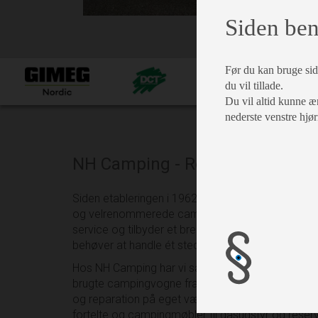
Siden ben
Før du kan bruge side
du vil tillade.
Du vil altid kunne æn
nederste venstre hjør
NH Camping - Rødekro
Siden etableringen i 1962 har NH Camping været
og velrenommerede campingforretninger. Vi sætte
service og tilbyder et bredt, kvalitetssikret sort
behøver at handle ét sted.
Hos NH Camping har vi samlet alt under ét tag. V
brugte campingvogne fra anerkendte mærker, vi ti
og reparation på eget værksted, og har en stor til
fortelte og campingmøbler til gasudstyr og reser