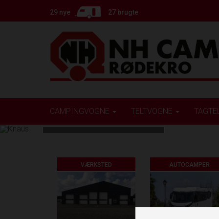
29 nye
27 brugte
CAMPINGVOGNE
TELTVOGNE
TAGTE
Knaus
VÆRKSTED
AUTOCAMPER
Flotte Knaus
campingvogne. Kom ud
og se dette kvalitets
mærke :-)