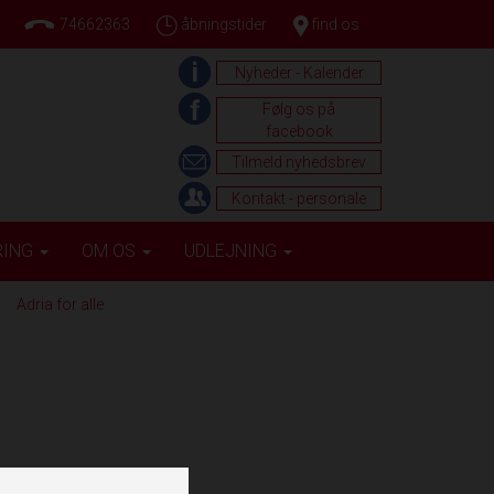
74662363
åbningstider
find os
Nyheder - Kalender
Følg os på
facebook
Tilmeld nyhedsbrev
Kontakt - personale
RING
OM OS
UDLEJNING
Adria for alle