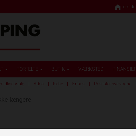
forside
LT
FORTELTE
BUTIK
VÆRKSTED
FINANSIE
midlingssalg
Adria
Kabe
Knaus
Prislister nye vogne
ikke længere