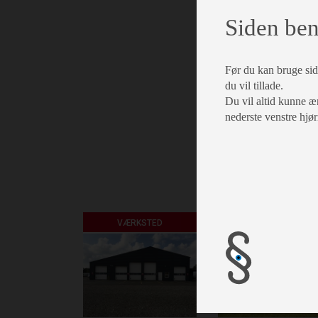
Siden ben
Før du kan bruge side
du vil tillade.
Du vil altid kunne æn
nederste venstre hjør
VÆRKSTED
AUTOCAMPER