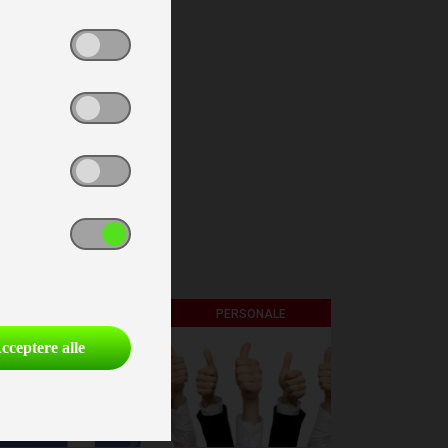
FØLG OS PÅ
PERSONALE
cceptere alle