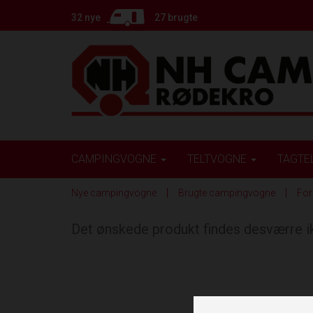
32 nye
27 brugte
CAMPINGVOGNE
TELTVOGNE
TAGTE
Nye campingvogne
Brugte campingvogne
For
Det ønskede produkt findes desværre 