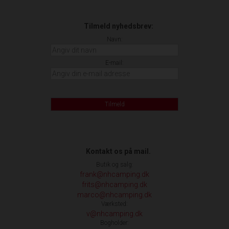
Tilmeld nyhedsbrev:
Navn:
E-mail:
Tilmeld
Kontakt os på mail.
Butik og salg:
frank@nhcamping.dk
frits@nhcamping.dk
marco@nhcamping.dk
Værksted:
v@nhcamping.dk
Bogholder: