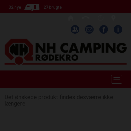
32 nye
27 brugte
Toggle
naviga
Det ønskede produkt findes desværre ikke
længere