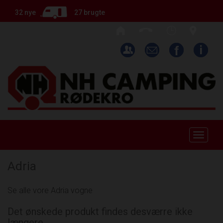
32 nye
27 brugte
Toggle
naviga
Adria
Se alle vore Adria vogne
Det ønskede produkt findes desværre ikke
længere