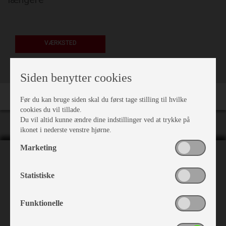
VÆRKSTED
Siden benytter cookies
Før du kan bruge siden skal du først tage stilling til hvilke
cookies du vil tillade.
Du vil altid kunne ændre dine indstillinger ved at trykke på
ikonet i nederste venstre hjørne.
Marketing
NH Camping
Nr. Hostrupvej 27
Statistiske
6230 Rødekro
+45 74 66 23 63
Funktionelle