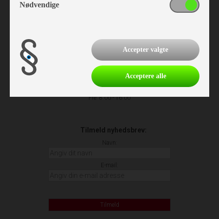
Nødvendige
Åbningstider
Man-Fre: 9.00 - 17.00
Lør: Lukket
Accepter valgte
Søn: 11.00 - 16.00
Helligdage: 11.00 - 16.00
Acceptere alle
Værksted:
Man-Tor: 8.00 - 16.00
Fre: 8.00 - 16.00
Tilmeld nyhedsbrev:
Navn:
E-mail:
Tilmeld