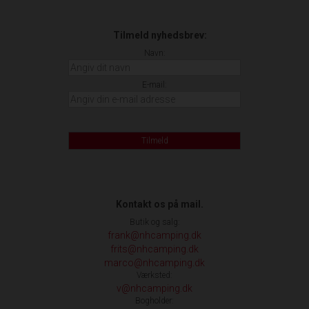
Tilmeld nyhedsbrev:
Navn:
E-mail:
Tilmeld
Kontakt os på mail.
Butik og salg:
frank@nhcamping.dk
frits@nhcamping.dk
marco@nhcamping.dk
Værksted:
v@nhcamping.dk
Bogholder: