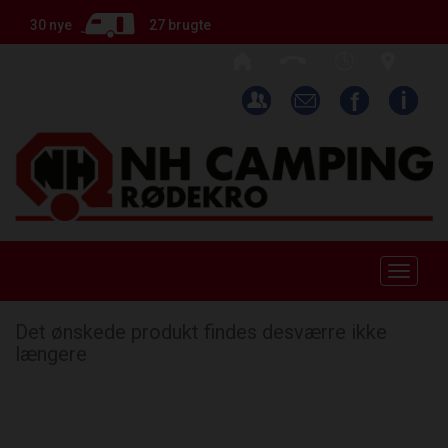
30 nye
27 brugte
Toggle
naviga
Det ønskede produkt findes desværre ikke
længere