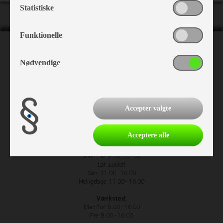
Statistiske
Funktionelle
NH Camping
Nødvendige
Nr. Hostrupvej 27
6230 Rødekro
+45 74 66 23 63
Accepter valgte
Acceptere alle
Åbningstider
Man-Fre: 9.00 - 17.00
Lør: Lukket
Søn: 11.00 - 16.00
Helligdage: 11.00 - 16.00
Værksted:
Man-Tor: 8.00 - 16.00
Fre: 8.00 - 16.00