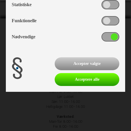
Statistiske
Funktionelle
NH Camping
Nødvendige
Nr. Hostrupvej 27
6230 Rødekro
+45 74 66 23 63
Accepter valgte
Acceptere alle
Åbningstider
Man-Fre: 9.00 - 17.00
Lør: Lukket
Søn: 11.00 - 16.00
Helligdage: 11.00 - 16.00
Værksted:
Man-Tor: 8.00 - 16.00
Fre: 8.00 - 16.00