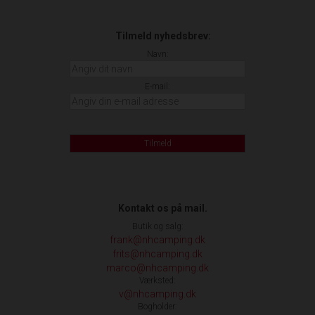
Tilmeld nyhedsbrev:
Navn:
E-mail:
Tilmeld
Kontakt os på mail.
Butik og salg:
frank@nhcamping.dk
frits@nhcamping.dk
marco@nhcamping.dk
Værksted:
v@nhcamping.dk
Bogholder: