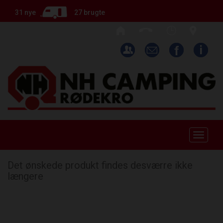
31 nye
27 brugte
Toggle
naviga
Det ønskede produkt findes desværre ikke
længere