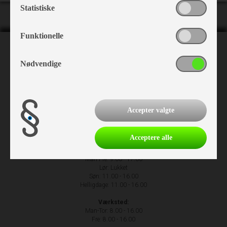
Statistiske
Funktionelle
NH Camping
Nødvendige
Nr. Hostrupvej 27
6230 Rødekro
+45 74 66 23 63
Accepter valgte
Acceptere alle
Åbningstider
Man-Fre: 9.00 - 17.00
Lør: Lukket
Søn: 11.00 - 16.00
Helligdage: 11.00 - 16.00
Værksted:
Man-Tor: 8.00 - 16.00
Fre: 8.00 - 16.00