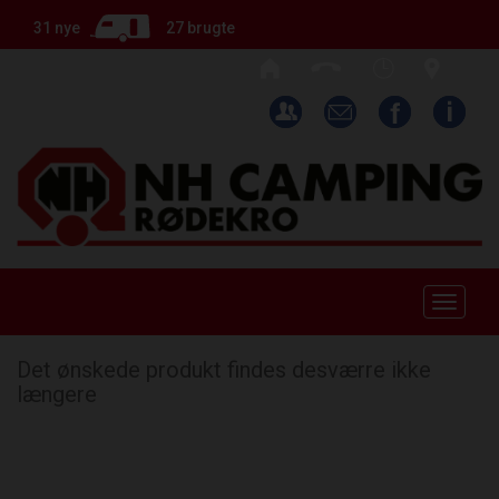
31 nye
27 brugte
Toggle
naviga
Det ønskede produkt findes desværre ikke
længere