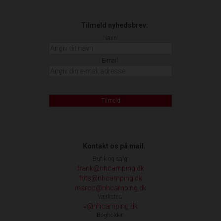
Tilmeld nyhedsbrev:
Navn:
E-mail:
Tilmeld
Kontakt os på mail.
Butik og salg:
frank@nhcamping.dk
frits@nhcamping.dk
marco@nhcamping.dk
Værksted:
v@nhcamping.dk
Bogholder: