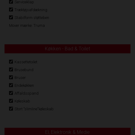
Serviceklap
Træktøjsafdækning
Stabilform støtteben
Mover mærke: Truma
Køkken - Bad & Toilet
Kassettetoilet
Brusebund
Bruser
Endekøkken
Affaldsspand
Køleskab
Stort "slimline"køleskab
El, Elektronik & Medie