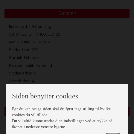
Generelt
Ejerforhold: NH Camping
Stel nr.: ZY1EH4DH600062425
Reg. 1. gang: 27-09-2023
Bredde i cm.: 220
Garanti: Købeloven
Kan ses i butik: På vej ind
Siddepladser: 6
Sovepladser: 4
Produktions år: 2023
Siden benytter cookies
Før du kan bruge siden skal du først tage stilling til hvilke
Indretning
cookies du vil tillade.
Du vil altid kunne ændre dine indstillinger ved at trykke på
Egoistvogn
ikonet i nederste venstre hjørne.
Fluenetsdør