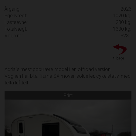
Årgang
2023
Egenvægt:
1020 kg.
Lasteevne:
280 kg.
Totalvægt:
1300 kg.
Vogn nr.:
3231
tilbage
Adria´s mest populære model i en offroad version.
Vognen har bl.a Truma SX mover, solceller, cykelstativ, med
telta lufttelt
Print
Previous
Next