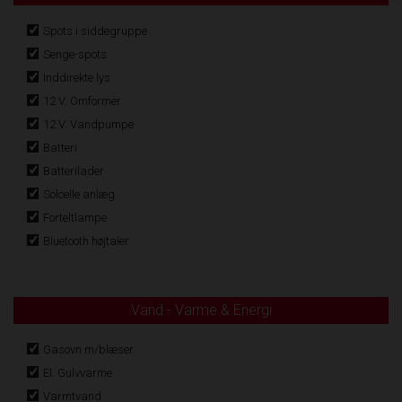
Spots i siddegruppe
Senge-spots
Inddirekte lys
12 V. Omformer
12 V. Vandpumpe
Batteri
Batterilader
Solcelle anlæg
Forteltlampe
Bluetooth højtaler
Vand - Varme & Energi
Gasovn m/blæser
El. Gulvvarme
Varmtvand