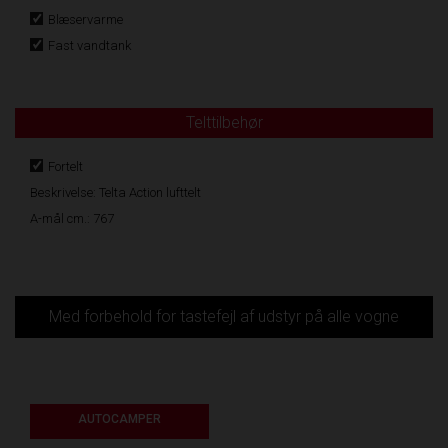
Blæservarme
Fast vandtank
Telttilbehør
Fortelt
Beskrivelse: Telta Action lufttelt
A-mål cm.: 767
Med forbehold for tastefejl af udstyr på alle vogne
AUTOCAMPER