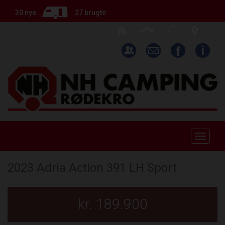
30 nye
27 brugte
Toggle
naviga
2023 Adria Action 391 LH Sport
kr. 189.900