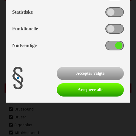
Støddæmpere
Statistiske
Påløbsbremse
Stabilisator
Funktionelle
Alufælge
Stor tagluge
Nødvendige
Vindue i dør
Fluenetsdør
Træktøjsafdækning
Accepter valgte
Køkken - Bad & Toilet
Acceptere alle
Kassettetoilet
Brusebund
Bruser
3 gasblus
Affaldsspand