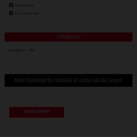
Gulvvarme
El. Gulvvarme
Telttilbehør
A-mål cm.: 962
Med forbehold for tastefejl af udstyr på alle vogne
AUTOCAMPER