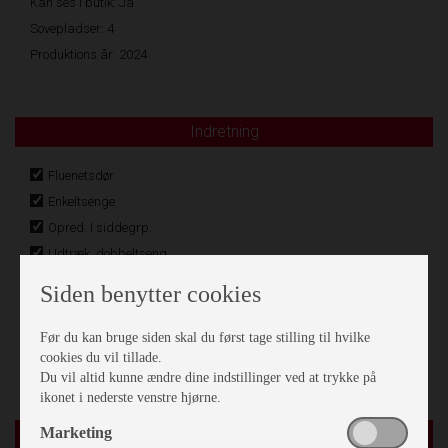
Kan ses i butik: Ja
Sovepladser: 4
Produktions år: 2024
Indretning
Fluenetsdør
Enkeltsenge
Opred. I siddegrp.
Udtræk. dobbeltseng
Lameludtræk
Siden benytter cookies
Hæve/sænkebord
Rundsiddegruppe
Før du kan bruge siden skal du først tage stilling til hvilke
cookies du vil tillade.
Stort Skylight panoramavindue
Du vil altid kunne ændre dine indstillinger ved at trykke på
ikonet i nederste venstre hjørne.
Marketing
Karrosseri, Chassis & Magasiner