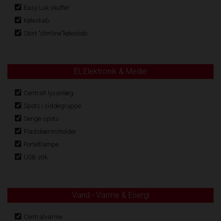
Easy Luk skuffer
Køleskab
Stort "slimline"køleskab
El, Elektronik & Medie
Centralt lysanlæg
Spots i siddegruppe
Senge-spots
Fladskærmsholder
Forteltlampe
USB stik
Vand - Varme & Energi
Centralvarme