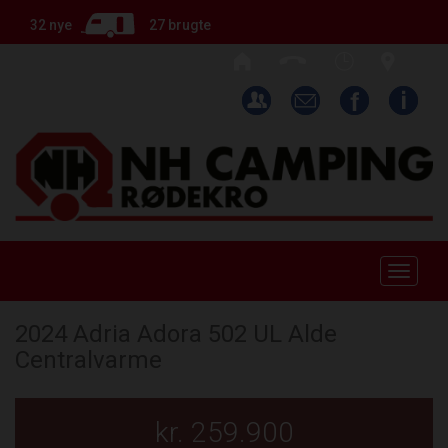
32 nye
27 brugte
Toggle
naviga
2024 Adria Adora 502 UL Alde
Centralvarme
kr. 259.900