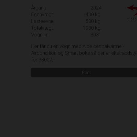
Årgang
2024
Egenvægt:
1400 kg.
tilbag
Lasteevne:
500 kg.
Totalvægt:
1900 kg.
Vogn nr.:
3031
Her får du en vogn med Alde centralvarme -
Aircondition og Smart boks så der er ekstraudsty
for 38007,-
Print