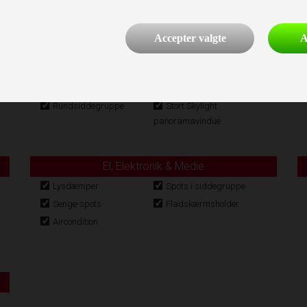
Accepter valgte
A
Indretning
Fluenetsdør
Enkeltsenge
Opred. I siddegrp.
Hæve/sænkebord
Rundsiddegruppe
Stort Skylight
panoramavindue
El, Elektronik & Medie
Lysdæmper
Spots i siddegruppe
Senge-spots
Fladskærmsholder
Aircondition