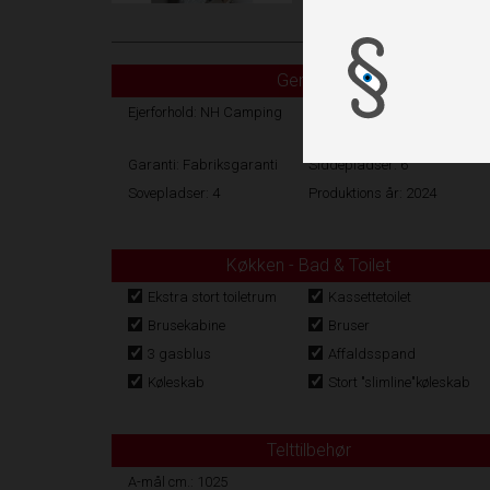
Generelt
Ejerforhold: NH Camping
Stel
nr.: ZY1EAA31200065801
Garanti: Fabriksgaranti
Siddepladser: 6
Sovepladser: 4
Produktions år: 2024
Køkken - Bad & Toilet
Ekstra stort toiletrum
Kassettetoilet
Brusekabine
Bruser
3 gasblus
Affaldsspand
Køleskab
Stort "slimline"køleskab
Telttilbehør
A-mål cm.: 1025