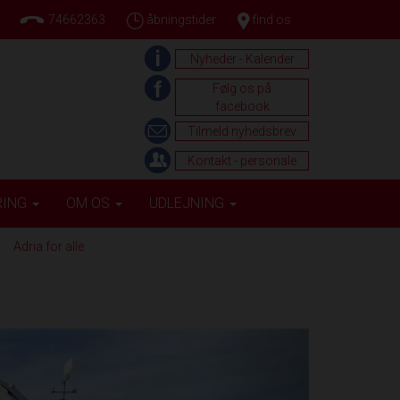
74662363
åbningstider
find os
Nyheder - Kalender
Følg os på
facebook
Tilmeld nyhedsbrev
Kontakt - personale
RING
OM OS
UDLEJNING
Adria for alle
Next