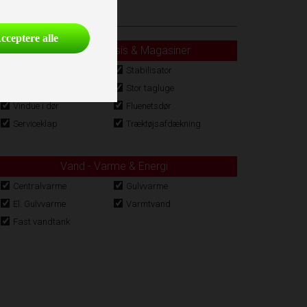
cceptere alle
Karrosseri, Chassis & Magasiner
Støddæmpere
Stabilisator
Alufælge
Stor tagluge
Vindue i dør
Fluenetsdør
Serviceklap
Træktøjsafdækning
Vand - Varme & Energi
Centralvarme
Gulvvarme
El. Gulvvarme
Varmtvand
Fast vandtank