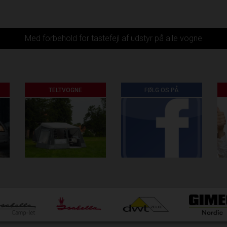
Med forbehold for tastefejl af udstyr på alle vogne
TELTVOGNE
FØLG OS PÅ