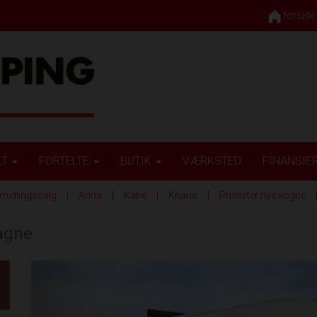
forside
LT
FORTELTE
BUTIK
VÆRKSTED
FINANSIE
midlingssalg
Adria
Kabe
Knaus
Prislister nye vogne
agne
Previous