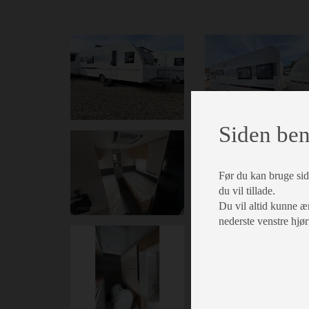
Siden ben
Før du kan bruge side
du vil tillade.
Du vil altid kunne æn
nederste venstre hjør