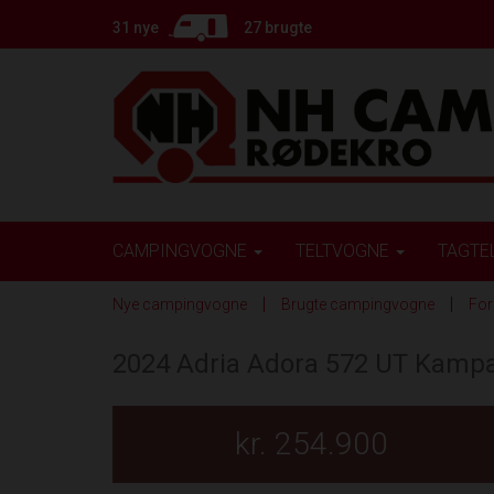
31 nye
27 brugte
CAMPINGVOGNE
TELTVOGNE
TAGTE
Nye campingvogne
Brugte campingvogne
For
2024 Adria Adora 572 UT Kamp
kr. 254.900