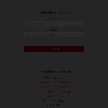
Tilmeld nyhedsbrev:
Navn:
E-mail:
Tilmeld
Kontakt os på mail.
Butik og salg:
frank@nhcamping.dk
frits@nhcamping.dk
marco@nhcamping.dk
Værksted:
v@nhcamping.dk
Bogholder: