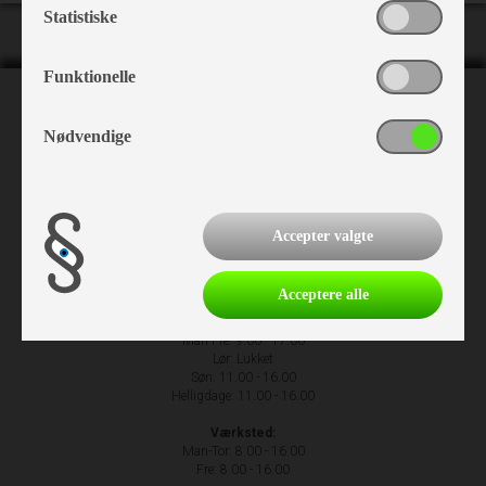
Statistiske
Funktionelle
NH Camping
Nødvendige
Nr. Hostrupvej 27
6230 Rødekro
+45 74 66 23 63
Accepter valgte
Acceptere alle
Åbningstider
Man-Fre: 9.00 - 17.00
Lør: Lukket
Søn: 11.00 - 16.00
Helligdage: 11.00 - 16.00
Værksted:
Man-Tor: 8.00 - 16.00
Fre: 8.00 - 16.00