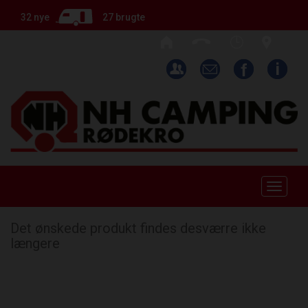
32 nye
27 brugte
Toggle
naviga
Det ønskede produkt findes desværre ikke
længere