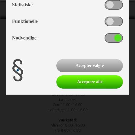
Statistiske
Funktionelle
NH Camping
Nødvendige
Nr. Hostrupvej 27
6230 Rødekro
+45 74 66 23 63
Accepter valgte
Acceptere alle
Åbningstider
Man-Fre: 9.00 - 17.00
Lør: Lukket
Søn: 11.00 - 16.00
Helligdage: 11.00 - 16.00
Værksted:
Man-Tor: 8.00 - 16.00
Fre: 8.00 - 16.00