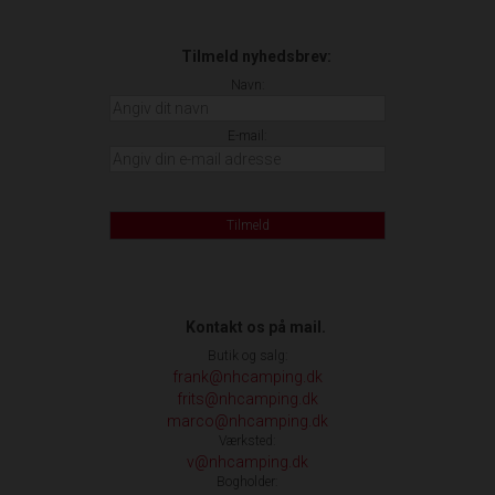
Tilmeld nyhedsbrev:
Navn:
E-mail:
Tilmeld
Kontakt os på mail.
Butik og salg:
frank@nhcamping.dk
frits@nhcamping.dk
marco@nhcamping.dk
Værksted:
v@nhcamping.dk
Bogholder: