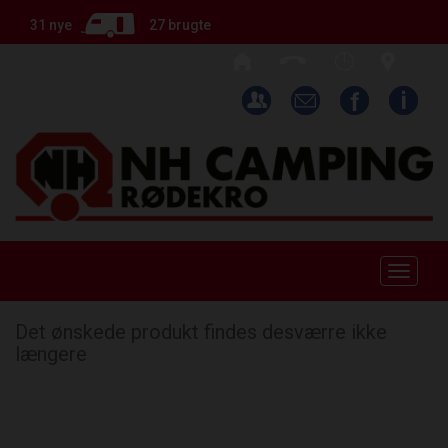
31 nye
27 brugte
Toggle
naviga
Det ønskede produkt findes desværre ikke
længere