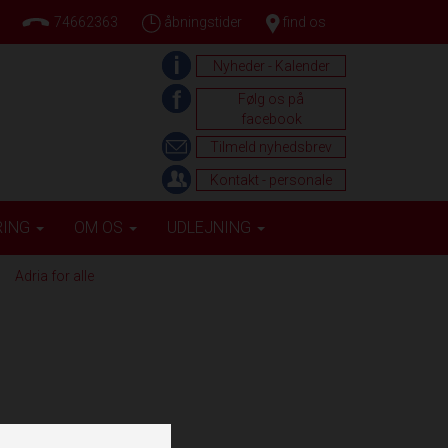
74662363
åbningstider
find os
Nyheder - Kalender
Følg os på
facebook
Tilmeld nyhedsbrev
Kontakt - personale
RING
OM OS
UDLEJNING
Adria for alle