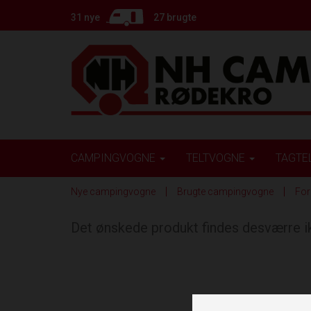
31 nye
27 brugte
CAMPINGVOGNE
TELTVOGNE
TAGTE
Nye campingvogne
Brugte campingvogne
For
Det ønskede produkt findes desværre 