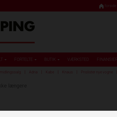
forside
LT
FORTELTE
BUTIK
VÆRKSTED
FINANSIE
midlingssalg
Adria
Kabe
Knaus
Prislister nye vogne
ikke længere