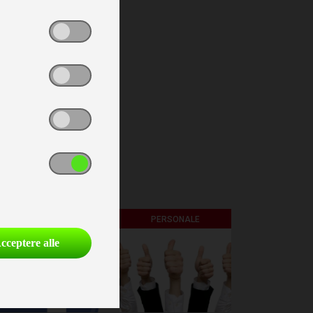
FØLG OS PÅ
PERSONALE
cceptere alle