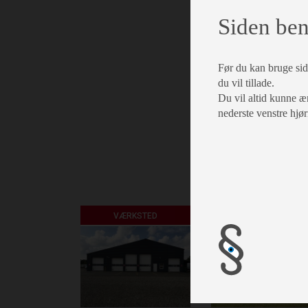
Siden ben
Før du kan bruge side
du vil tillade.
Du vil altid kunne æn
nederste venstre hjør
VÆRKSTED
AUTOCAMPER