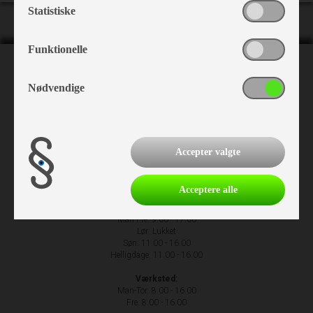
Statistiske
Funktionelle
NH Camping
Nødvendige
Nr. Hostrupvej 27
6230 Rødekro
+45 74 66 23 63
Accepter valgte
Acceptere alle
Åbningstider
Man-Fre: 9.00 - 17.00
Lør: Lukket
Søn: 11.00 - 16.00
Helligdage: 11.00 - 16.00
Værksted:
Man-Tor: 8.00 - 16.00
Fre: 8.00 - 16.00