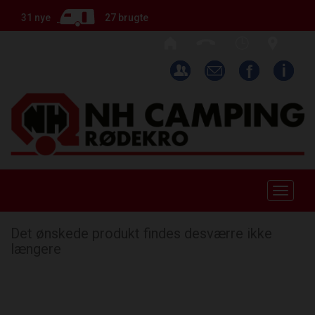
31 nye
27 brugte
Toggle
naviga
Det ønskede produkt findes desværre ikke
længere