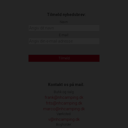
Tilmeld nyhedsbrev:
Navn:
E-mail:
Tilmeld
Kontakt os på mail.
Butik og salg:
frank@nhcamping.dk
frits@nhcamping.dk
marco@nhcamping.dk
Værksted:
v@nhcamping.dk
Bogholder: