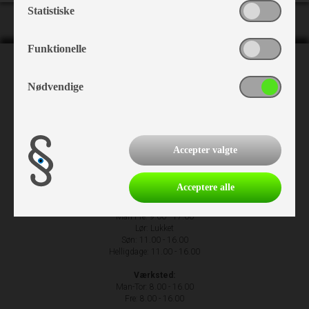
Statistiske
Funktionelle
NH Camping
Nødvendige
Nr. Hostrupvej 27
6230 Rødekro
+45 74 66 23 63
Accepter valgte
Acceptere alle
Åbningstider
Man-Fre: 9.00 - 17.00
Lør: Lukket
Søn: 11.00 - 16.00
Helligdage: 11.00 - 16.00
Værksted:
Man-Tor: 8.00 - 16.00
Fre: 8.00 - 16.00