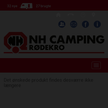
32 nye
27 brugte
Toggle
naviga
Det ønskede produkt findes desværre ikke
længere