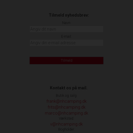
Tilmeld nyhedsbrev:
Navn:
E-mail:
Tilmeld
Kontakt os på mail.
Butik og salg:
frank@nhcamping.dk
frits@nhcamping.dk
marco@nhcamping.dk
Værksted:
v@nhcamping.dk
Bogholder: