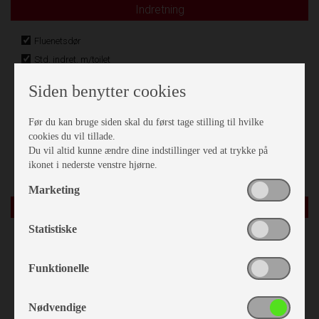
Indretning
Fluenetsdør
Std. indret. m/toilet
Gulvtæppe
Siden benytter cookies
Kassettegardiner
Enkeltsenge
Før du kan bruge siden skal du først tage stilling til hvilke
Lameludtræk
cookies du vil tillade.
Du vil altid kunne ændre dine indstillinger ved at trykke på
Hæve/sænkebord
ikonet i nederste venstre hjørne.
Marketing
Karrosseri, Chassis & Magasiner
Statistiske
Støddæmpere
Stabilisator
Funktionelle
Alufælge
Mover
Nødvendige
Stor tagluge