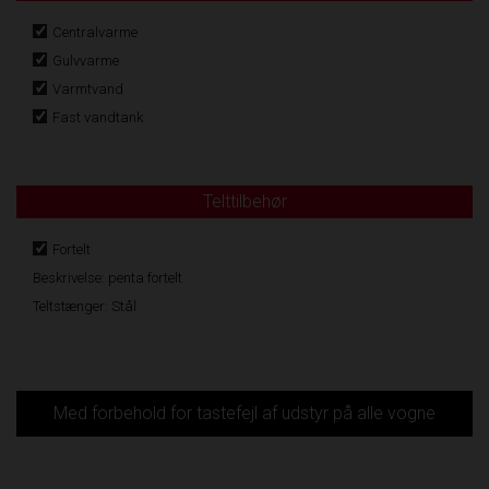
Centralvarme
Gulvvarme
Varmtvand
Fast vandtank
Telttilbehør
Fortelt
Beskrivelse: penta fortelt
Teltstænger: Stål
Med forbehold for tastefejl af udstyr på alle vogne