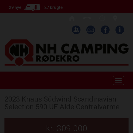
29 nye
27 brugte
Toggle
naviga
2023 Knaus Südwind Scandinavian
Selection 590 UE Alde Centralvarme
kr. 309.000