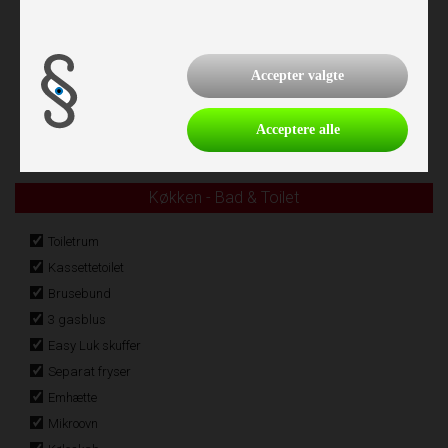
Vindue i dør
Fluenetsdør
Serviceklap
Accepter valgte
Træktøjsafdækning
Mover mærke: Truma XT
Acceptere alle
Køkken - Bad & Toilet
Toiletrum
Kassettetoilet
Brusebund
3 gasblus
Easy Luk skuffer
Separat fryser
Emhætte
Mikroovn