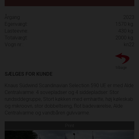
Årgang
2023
Egenvægt:
1570 kg.
Lasteevne:
430 kg.
Totalvægt:
2000 kg.
Vogn nr.:
kn22
tilbage
SÆLGES FOR KUNDE
Knaus Südwind Scandinavian Selection 590 UE er med Alde
Centralvarme: 4 sovepladser og 4 siddepladser: Stor
rundsiddegruppe, Stort køkken med emhætte, høj køleskab
og mikroovn, stor dobbeltseng, flot badeværelse, Alde
Centralvarme og vandbåren gulvvarme.
Print
Previous
Next