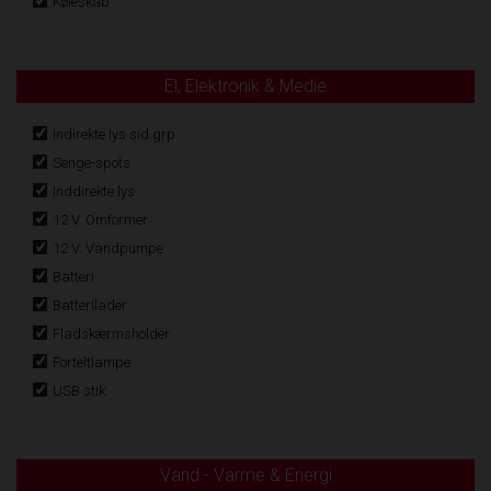
Køleskab
El, Elektronik & Medie
Indirekte lys sid.grp.
Senge-spots
Inddirekte lys
12 V. Omformer
12 V. Vandpumpe
Batteri
Batterilader
Fladskærmsholder
Forteltlampe
USB stik
Vand - Varme & Energi