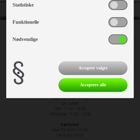
Statistiske
Funktionelle
NH Camping
Nødvendige
Nr. Hostrupvej 27
6230 Rødekro
+45 74 66 23 63
Accepter valgte
Acceptere alle
Åbningstider
Man-Fre: 9.00 - 17.00
Lør: Lukket
Søn: 11.00 - 16.00
Helligdage: 11.00 - 16.00
Værksted:
Man-Tor: 8.00 - 16.00
Fre: 8.00 - 16.00