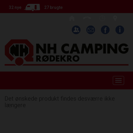
32 nye
27 brugte
Toggle
naviga
Det ønskede produkt findes desværre ikke
længere