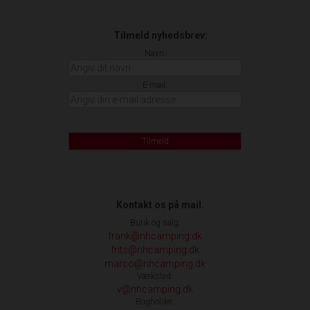
Tilmeld nyhedsbrev:
Navn:
E-mail:
Tilmeld
Kontakt os på mail.
Butik og salg:
frank@nhcamping.dk
frits@nhcamping.dk
marco@nhcamping.dk
Værksted:
v@nhcamping.dk
Bogholder: