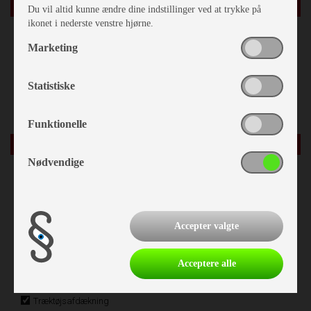
Indretning
Du vil altid kunne ændre dine indstillinger ved at trykke på
ikonet i nederste venstre hjørne.
Fransk seng
Marketing
Fransk soveværelse
Opred. I siddegrp.
Statistiske
Hæve/sænkebord
Funktionelle
Karrosseri, Chassis & Magasiner
Nødvendige
Støddæmpere
Påløbsbremse
Stabilisator
Accepter valgte
Alufælge
Mover
Acceptere alle
Stor tagluge
Serviceklap
Træktøjsafdækning