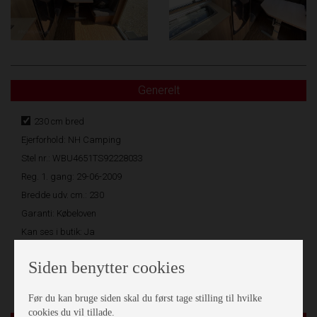
Generelt
230 cm bred
Ejerforhold: NH Camping
Stel nr.: WBU4651TS92228033
Reg. 1. gang: 29-06-2009
Bredde udv. cm.: 230
Garanti: Købeloven
Kan ses i butik: Ja
Sovepladser: 4
Siden benytter cookies
Produktions år: 2009
Før du kan bruge siden skal du først tage stilling til hvilke
cookies du vil tillade.