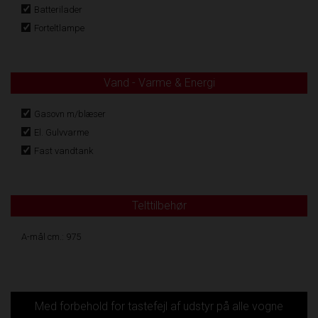
Batterilader
Forteltlampe
Vand - Varme & Energi
Gasovn m/blæser
El. Gulvvarme
Fast vandtank
Telttilbehør
A-mål cm.: 975
Med forbehold for tastefejl af udstyr på alle vogne