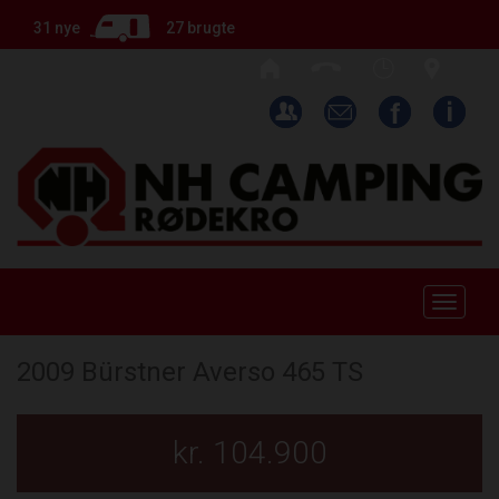
31 nye
27 brugte
Toggle
naviga
2009 Bürstner Averso 465 TS
kr. 104.900