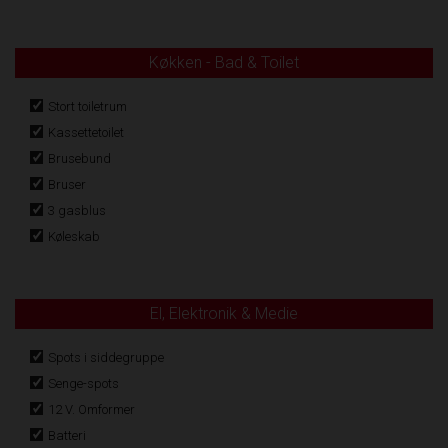
Køkken - Bad & Toilet
Stort toiletrum
Kassettetoilet
Brusebund
Bruser
3 gasblus
Køleskab
El, Elektronik & Medie
Spots i siddegruppe
Senge-spots
12 V. Omformer
Batteri