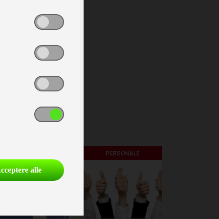
FØLG OS PÅ
PERSONALE
cceptere alle