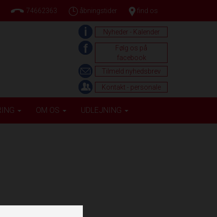
74662363
åbningstider
find os
Nyheder - Kalender
Følg os på
facebook
Tilmeld nyhedsbrev
Kontakt - personale
RING
OM OS
UDLEJNING