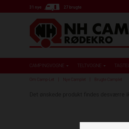
31 nye
27 brugte
CAMPINGVOGNE
TELTVOGNE
TAGTE
Om Camp-Let
Nye Camplet
Brugte Camplet
Det ønskede produkt findes desværre 