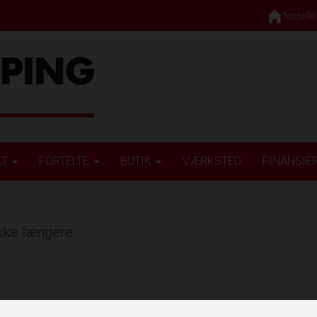
forside
LT
FORTELTE
BUTIK
VÆRKSTED
FINANSIE
ikke længere