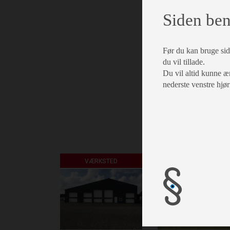
Siden ben
Før du kan bruge side
du vil tillade.
Du vil altid kunne æn
nederste venstre hjør
VÆRKSTED
AUTOCAMPER