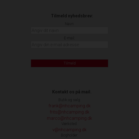
Tilmeld nyhedsbrev:
Navn:
E-mail:
Tilmeld
Kontakt os på mail.
Butik og salg:
frank@nhcamping.dk
frits@nhcamping.dk
marco@nhcamping.dk
Værksted:
v@nhcamping.dk
Bogholder: