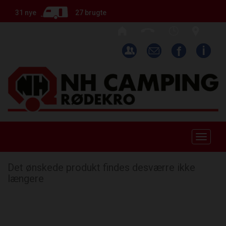
31 nye
27 brugte
Toggle
naviga
Det ønskede produkt findes desværre ikke
længere