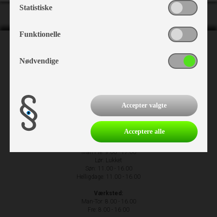
Statistiske
Funktionelle
NH Camping
Nødvendige
Nr. Hostrupvej 27
6230 Rødekro
+45 74 66 23 63
Accepter valgte
Acceptere alle
Åbningstider
Man-Fre: 9.00 - 17.00
Lør: Lukket
Søn: 11.00 - 16.00
Helligdage: 11.00 - 16.00
Værksted:
Man-Tor: 8.00 - 16.00
Fre: 8.00 - 16.00