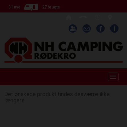
31 nye
27 brugte
Toggle
naviga
Det ønskede produkt findes desværre ikke
længere