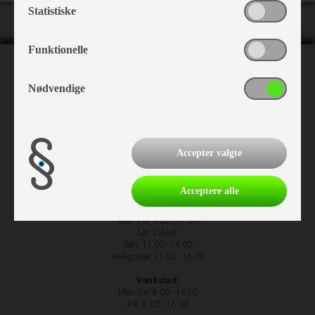
Statistiske
Funktionelle
NH Camping
Nødvendige
Nr. Hostrupvej 27
6230 Rødekro
+45 74 66 23 63
Accepter valgte
Acceptere alle
Åbningstider
Man-Fre: 9.00 - 17.00
Lør: Lukket
Søn: 11.00 - 16.00
Helligdage: 11.00 - 16.00
Værksted:
Man-Tor: 8.00 - 16.00
Fre: 8.00 - 16.00