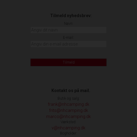
Tilmeld nyhedsbrev:
Navn:
E-mail:
Tilmeld
Kontakt os på mail.
Butik og salg:
frank@nhcamping.dk
frits@nhcamping.dk
marco@nhcamping.dk
Værksted:
v@nhcamping.dk
Bogholder: