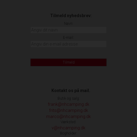
Tilmeld nyhedsbrev:
Navn:
E-mail:
Tilmeld
Kontakt os på mail.
Butik og salg:
frank@nhcamping.dk
frits@nhcamping.dk
marco@nhcamping.dk
Værksted:
v@nhcamping.dk
Bogholder: