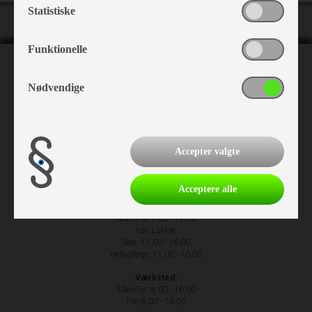
Statistiske
Funktionelle
NH Camping
Nødvendige
Nr. Hostrupvej 27
6230 Rødekro
+45 74 66 23 63
Accepter valgte
Acceptere alle
Åbningstider
Man-Fre: 9.00 - 17.00
Lør: Lukket
Søn: 11.00 - 16.00
Helligdage: 11.00 - 16.00
Værksted:
Man-Tor: 8.00 - 16.00
Fre: 8.00 - 16.00