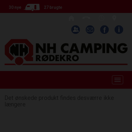
30 nye
27 brugte
Toggle
naviga
Det ønskede produkt findes desværre ikke
længere