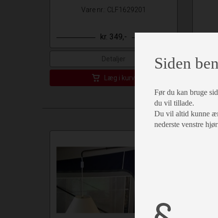
Vare nr.: CLF1629201
kr. 349,-
Siden ben
Detaljer
Læg i kurv
Før du kan bruge side
du vil tillade.
Du vil altid kunne æn
nederste venstre hjør