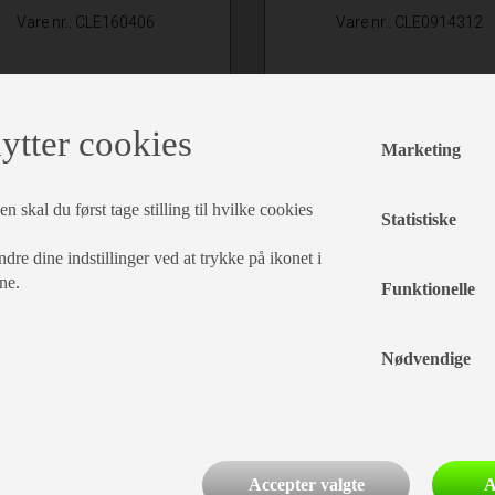
Vare nr.: CLE160406
Vare nr.: CLE0914312
kr. 2.719,-
kr. 2.250,-
ytter cookies
Detaljer
Detaljer
Marketing
Læg i kurv
Læg i kurv
n skal du først tage stilling til hvilke cookies
Statistiske
dre dine indstillinger ved at trykke på ikonet i
ne.
Funktionelle
Nødvendige
Accepter valgte
A