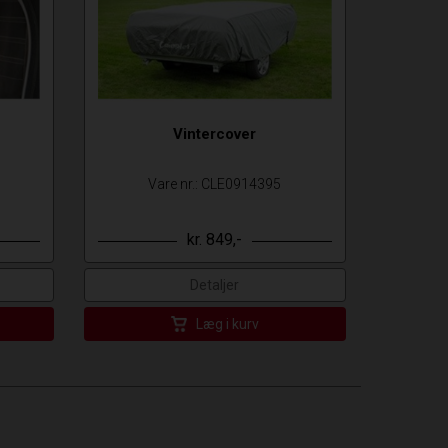
Vintercover
Vare nr.: CLE0914395
kr. 849,-
Detaljer
Læg i kurv