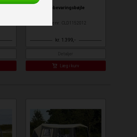
Opbevaringsbøjle
Vare nr.: CLD1152012
kr. 1.399,-
Detaljer
Læg i kurv