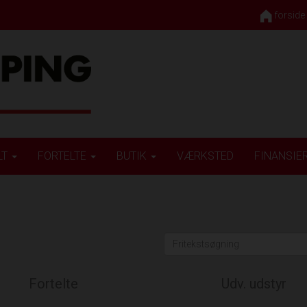
forside
LT
FORTELTE
BUTIK
VÆRKSTED
FINANSIE
Fortelte
Udv. udstyr