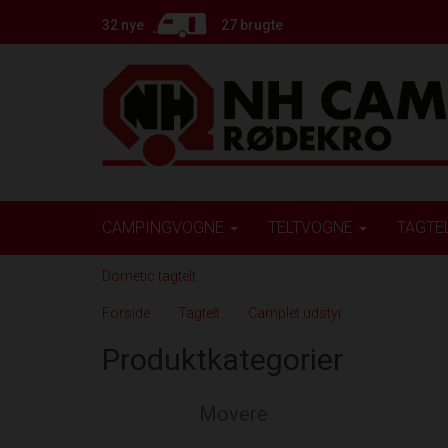
32 nye
27 brugte
CAMPINGVOGNE
TELTVOGNE
TAGTE
Dometic tagtelt
Forside
Tagtelt
Camplet udstyr
Produktkategorier
Movere