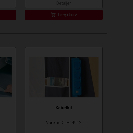
Detaljer
Læg i kurv
)
Kabelkit
Vare nr.: CLH14912