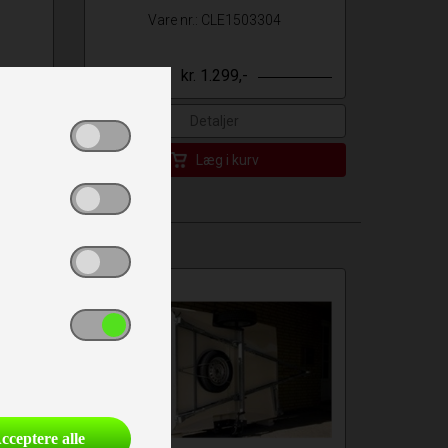
Vare nr.: CLE1503304
kr. 1.299,-
Detaljer
Læg i kurv
cceptere alle