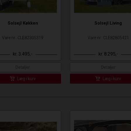
Solsejl Køkken
Solsejl Living
Vare nr.: CLE82305319
Vare nr.: CLE82805421
kr. 3.495,-
kr. 8.295,-
Detaljer
Detaljer
Læg i kurv
Læg i kurv