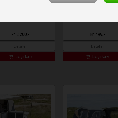
atex Topmadras pr.side
Næsehjul
Vare nr.: CLI12151
Vare nr.: CLE0113302
kr. 2.200,-
kr. 499,-
Detaljer
Detaljer
Læg i kurv
Læg i kurv