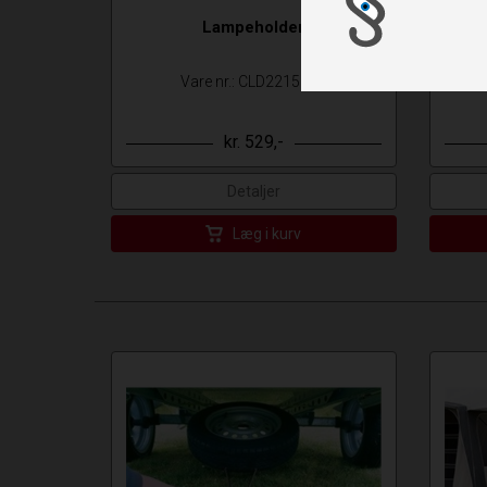
Lampeholder
L
Vare nr.: CLD2215310
kr. 529,-
Detaljer
Læg i kurv