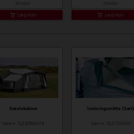
Detaljer
Detaljer
Læg i kurv
Læg i kurv
Gæstekabine
Isoleringsmåtte (Sæt
Vare nr.: CLE82806019
Vare nr.: CLE1503390