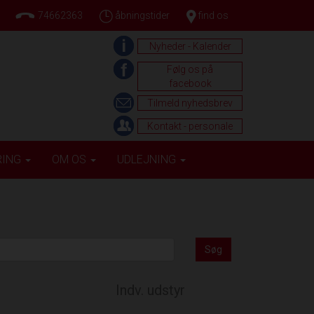
74662363
åbningstider
find os
Nyheder - Kalender
Følg os på
facebook
Tilmeld nyhedsbrev
Kontakt - personale
RING
OM OS
UDLEJNING
Søg
Indv. udstyr