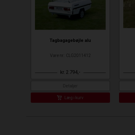
Tagbagagebøjle alu
Vare nr.: CLG2011412
kr. 2.794,-
Detaljer
Læg i kurv