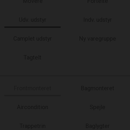
Movere
Fortelte
Udv. udstyr
Indv. udstyr
Camplet udstyr
Ny varegruppe
Tagtelt
Frontmonteret
Bagmonteret
Aircondition
Spejle
Trappetrin
Baglygter