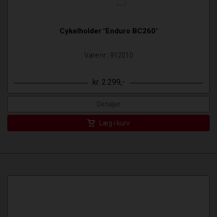
Cykelholder "Enduro BC260"
Vare nr.: 912010
kr. 2.299,-
Detaljer
Læg i kurv