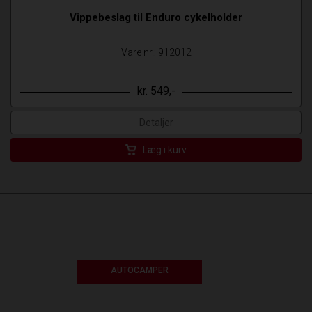
Vippebeslag til Enduro cykelholder
Vare nr.: 912012
kr. 549,-
Detaljer
Læg i kurv
AUTOCAMPER