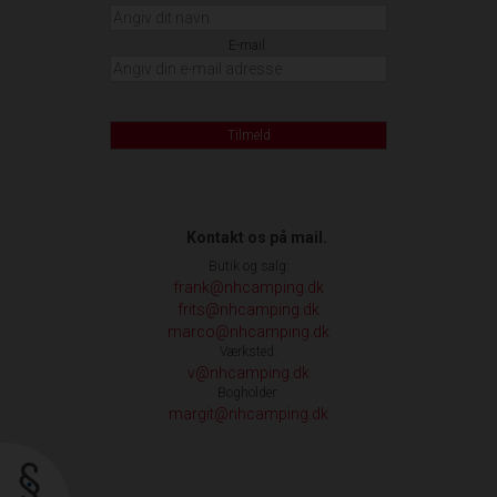
E-mail:
Tilmeld
Kontakt os på mail.
Butik og salg:
frank@nhcamping.dk
frits@nhcamping.dk
marco@nhcamping.dk
Værksted:
v@nhcamping.dk
Bogholder:
margit@nhcamping.dk