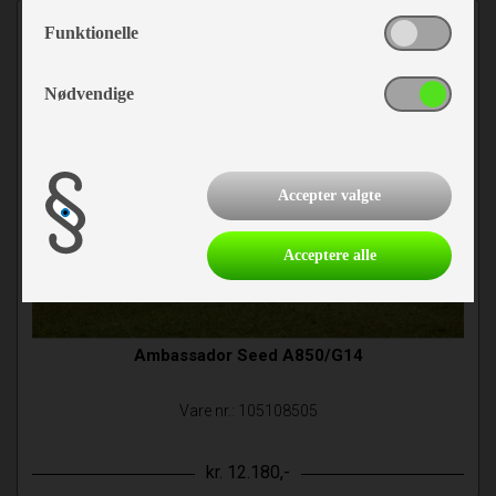
Funktionelle
Nødvendige
Accepter valgte
Acceptere alle
Ambassador Seed A850/G14
Vare nr.: 105108505
kr. 12.180,-