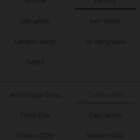
Movere
Fortelte
Udv. udstyr
Indv. udstyr
Camplet udstyr
Ny varegruppe
Tagtelt
Ambassador Dawn
Commodore
Penta Etna
Capri North
Ventura D250
Ventura D300